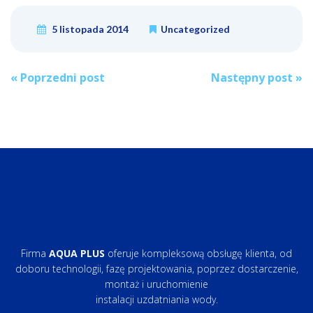
5 listopada 2014
Uncategorized
Post
«
Poprzedni post
Następny post
»
navigation
Firma
AQUA PLUS
oferuje kompleksową obsługę klienta, od
doboru technologii, fazę projektowania, poprzez dostarczenie,
montaż i uruchomienie
instalacji uzdatniania wody.