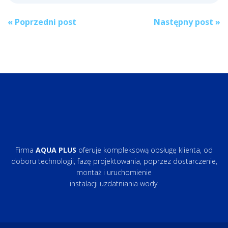
Post
«
Poprzedni post
Następny post
»
navigation
Firma
AQUA PLUS
oferuje kompleksową obsługę klienta, od
doboru technologii, fazę projektowania, poprzez dostarczenie,
montaż i uruchomienie
instalacji uzdatniania wody.