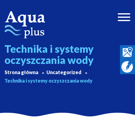
Togg
navig
Technika i systemy
oczyszczania wody
Strona główna
Uncategorized
Technika i systemy oczyszczania wody