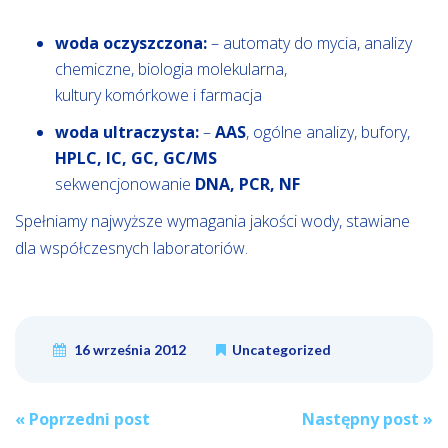
woda oczyszczona:
– automaty do mycia, analizy
chemiczne, biologia molekularna,
kultury komórkowe i farmacja
woda ultraczysta:
–
AAS
, ogólne analizy, bufory,
HPLC, IC, GC, GC/MS
sekwencjonowanie
DNA, PCR, NF
Spełniamy najwyższe wymagania jakości wody, stawiane
dla współczesnych laboratoriów.
16 września 2012
Uncategorized
Post
«
Poprzedni post
Następny post
»