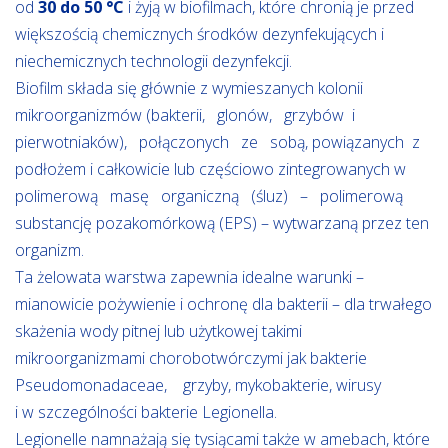
od
30 do 50 °C
i żyją w biofilmach, które chronią je przed
większością chemicznych środków dezynfekujących i
niechemicznych technologii dezynfekcji.
Biofilm składa się głównie z wymieszanych kolonii
mikroorganizmów (bakterii, glonów, grzybów i
pierwotniaków), połączonych ze sobą, powiązanych z
podłożem i całkowicie lub częściowo zintegrowanych w
polimerową masę organiczną (śluz) – polimerową
substancję pozakomórkową (EPS) – wytwarzaną przez ten
organizm.
Ta żelowata warstwa zapewnia idealne warunki –
mianowicie pożywienie i ochronę dla bakterii – dla trwałego
skażenia wody pitnej lub użytkowej takimi
mikroorganizmami chorobotwórczymi jak bakterie
Pseudomonadaceae, grzyby, mykobakterie, wirusy
i w szczególności bakterie Legionella.
Legionelle namnażają się tysiącami także w amebach, które