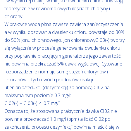
i w wyniku tej reakcji w miejsce dwutlenku chloru powstają
teoretycznie w równomolowych ilościach chloryny i
chlorany.
W praktyce woda pitna zawsze zawiera zanieczyszczenia
a w wyniku dozowania dwutlenku chloru powstaje od 30%
do 50% jonu chlorynowego. Jon chloranowyCI03(-) tworzy
się wyłącznie w procesie generowania dwutlenku chloru i
przy poprawnie pracującym generatorze jego zawartość
nie powinna przekraczać 5% dawki wyjściowej. Cytowane
rozporządzenie normuje sumę stężeń chlorynów i
chloranów – tych dwóch produktów reakcji
utleniania/redukcji (dezynfekcji) za pomocą CI02 na
maksymalnym poziomie 0.7 mg/l:
CI02(-) + CI03(-) < 0.7 mg/1
Oznacza to, że stosowana praktycznie dawka CI02 nie
powinna przekraczać 1.0 mg/l (ppm) a ilość CI02 po
zakończeniu procesu dezynfekcji powinna mieścić się w