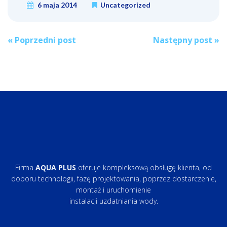
6 maja 2014
Uncategorized
Post
«
Poprzedni post
Następny post
»
navigation
Firma
AQUA PLUS
oferuje kompleksową obsługę klienta, od
doboru technologii, fazę projektowania, poprzez dostarczenie,
montaż i uruchomienie
instalacji uzdatniania wody.