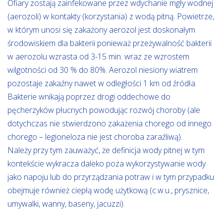
Ofiary zostają zainfekowane przez wdychanie mgły wodnej
(aerozoli) w kontakty (korzystania) z wodą pitną. Powietrze,
w którym unosi się zakażony aerozol jest doskonałym
środowiskiem dla bakterii ponieważ przeżywalność bakterii
w aerozolu wzrasta od 3-15 min. wraz ze wzrostem
wilgotności od 30 % do 80%. Aerozol niesiony wiatrem
pozostaje zakaźny nawet w odległości 1 km od źródła.
Bakterie wnikają poprzez drogi oddechowe do
pęcherzyków płucnych powodując rozwój choroby (ale
dotychczas nie stwierdzono zakażenia chorego od innego
chorego – legioneloza nie jest choroba zaraźliwą).
Należy przy tym zauważyć, że definicja wody pitnej w tym
kontekście wykracza daleko poza wykorzystywanie wody
jako napoju lub do przyrządzania potraw i w tym przypadku
obejmuje również ciepłą wodę użytkową (c.w.u., prysznice,
umywalki, wanny, baseny, jacuzzi).