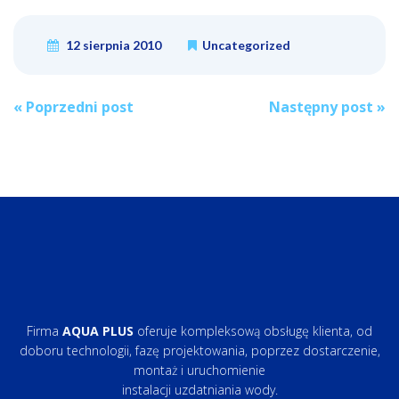
12 sierpnia 2010
Uncategorized
Post
«
Poprzedni post
Następny post
»
navigation
Firma
AQUA PLUS
oferuje kompleksową obsługę klienta, od
doboru technologii, fazę projektowania, poprzez dostarczenie,
montaż i uruchomienie
instalacji uzdatniania wody.