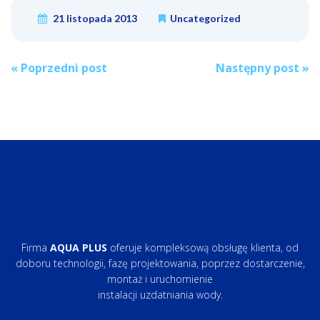
21 listopada 2013
Uncategorized
Post
«
Poprzedni post
Następny post
»
navigation
Firma
AQUA PLUS
oferuje kompleksową obsługę klienta, od
doboru technologii, fazę projektowania, poprzez dostarczenie,
montaż i uruchomienie
instalacji uzdatniania wody.