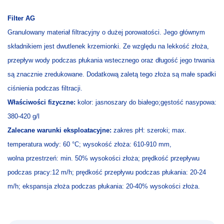
Filter AG
Granulowany materiał filtracyjny o dużej porowatości. Jego głównym
składnikiem jest dwutlenek krzemionki. Ze względu na lekkość złoża,
przepływ wody podczas płukania wstecznego oraz długość jego trwania
są znacznie zredukowane. Dodatkową zaletą tego złoża są małe spadki
ciśnienia podczas filtracji.
Właściwości fizyczne:
kolor: jasnoszary do białego;
gęstość nasypowa:
380-420 g/l
Zalecane warunki eksploatacyjne:
zakres pH: szeroki;
max.
temperatura wody: 60 °C; wysokość złoża: 610-910 mm,
wolna przestrzeń: min. 50% wysokości złoża; prędkość przepływu
podczas pracy:12 m/h; prędkość przepływu podczas płukania: 20-24
m/h; ekspansja złoża podczas płukania:
20-40% wysokości złoża.