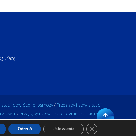
ii, fazę
is stacji odwróconej osmozy
/
Przeglądy i serwis stacji
 z c.w.u.
/
Przeglądy i serwis stacji demineralizacji wody
żone.
Zamknij panel powiado
Odrzuć
Ustawienia