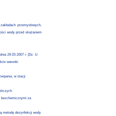
 zakładach przemysłowych,
kości wody przed skażaniem
nia 29.03.2007 r. (Dz. U.
akże warunki
rpania, w stacji
wórczych.
az bezchemicznymi za
ą metodę dezynfekcji wody.