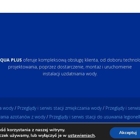
QUA PLUS
oferuje kompleksową obsługę klienta, od doboru technolog
projektowania, poprzez dostarczenie, montaż i uruchomienie
instalacji uzdatniania wody.
ia wody
/
Przeglądy i serwis stacji zmiękczania wody
/
Przeglądy i serw
uwania azotanów z wody
/
Przeglądy i serwis stacji do usuwania legionelli
right © 2005-2026 AQUA PLUS Spółka Jawna. Wszelkie Prawa Zastrze
ć korzystania z naszej witryny.
Akceptuj
REALIZACJA: SONETS
teczek używamy, lub wyłączyć je w
ustawieniach
.