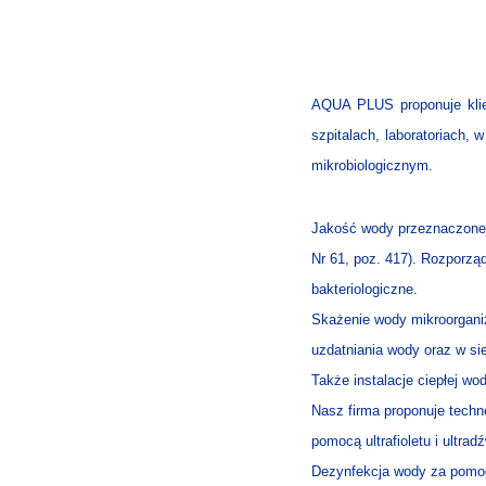
AQUA PLUS proponuje klie
szpitalach, laboratoriach
mikrobiologicznym.
Jakość wody przeznaczonej d
Nr 61, poz. 417). Rozporzą
bakteriologiczne.
Skażenie wody mikroorgani
uzdatniania wody oraz w si
Także instalacje ciepłej w
Nasz firma proponuje tech
pomocą ultrafioletu i ultrad
Dezynfekcja wody za pomoc