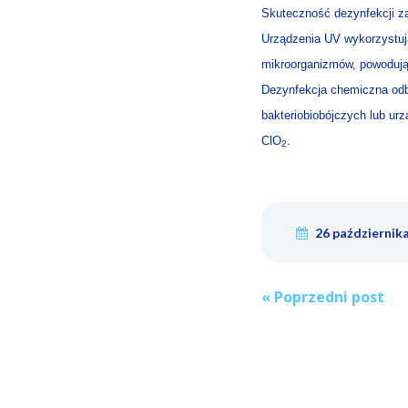
Skuteczność dezynfekcji za
Urządzenia UV wykorzystują
mikroorganizmów, powodują
Dezynfekcja chemiczna od
bakteriobiobójczych lub ur
ClO
.
2
26 październik
Post
«
Poprzedni post
naviga