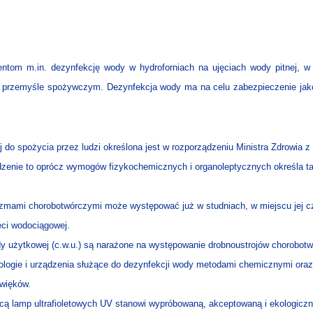
ntom m.in. dezynfekcję wody w hydroforniach na ujęciach wody pitnej, w
, w przemyśle spożywczym. Dezynfekcja wody ma na celu zabezpieczenie ja
o spożycia przez ludzi określona jest w rozporządzeniu Ministra Zdrowia z d
dzenie to oprócz wymogów fizykochemicznych i organoleptycznych określa t
zmami chorobotwórczymi może występować już w studniach, w miejscu jej cze
eci wodociągowej.
ody użytkowej (c.w.u.) są narażone na występowanie drobnoustrojów chorobot
nologie i urządzenia służące do dezynfekcji wody metodami chemicznymi or
źwięków.
ą lamp ultrafioletowych UV stanowi wypróbowaną, akceptowaną i ekologiczn